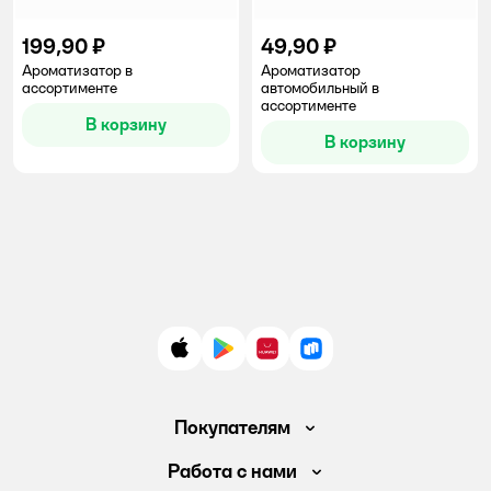
199,90 ₽
49,90 ₽
Ароматизатор в
Ароматизатор
ассортименте
автомобильный в
ассортименте
В корзину
В корзину
App Store
Google Play
AppGallery
RuStore
Покупателям
Доставка и оплата
Работа с нами