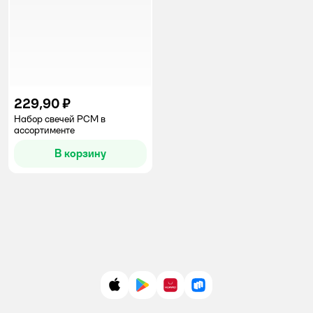
229,90 ₽
Набор свечей РСМ в
ассортименте
В корзину
App Store
Google Play
AppGallery
RuStore