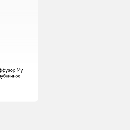
ффузор My
лубничное
мить о появлении