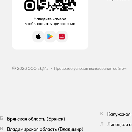
Selena
Наведите камеру,
Волшебная страна
чтобы скачать приложение
ё
App Store
Google Play
AppGallery
ИНДОКИТАЙ
Колхоз Луч
РСМ
© 2026 ООО «ДМ»
•
Правовые условия пользования сайтом
Рыжий кот
Сила
.
К
Калужская 
Б
Брянская область
(Брянск)
Л
Липецкая о
В
Владимирская область
(Владимир)