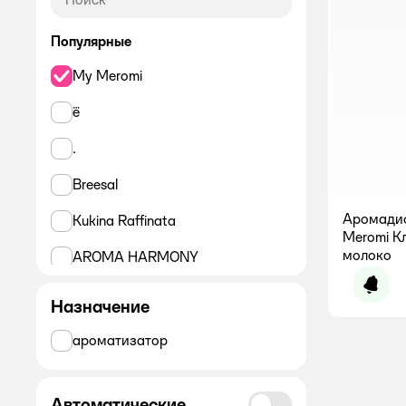
Популярные
My Meromi
ё
.
Breesal
Аромади
Kukina Raffinata
Meromi К
молоко
AROMA HARMONY
Уведо
Greenfield
Назначение
Homestar
ароматизатор
Волшебная страна
Автоматические