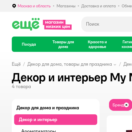
Москва и область
Магазины
Доставка и оплата
Обмен
Выбор адреса доставки.
Товары для
Красота и
Гиги
Посуда
дома
здоровье
косм
Ещё
Декор для дома, товары для праздника
Дек
Декор и интерьер My 
4
товара
Бренд
За
Декор для дома и праздника
Декор и интерьер
Ароматизаторы