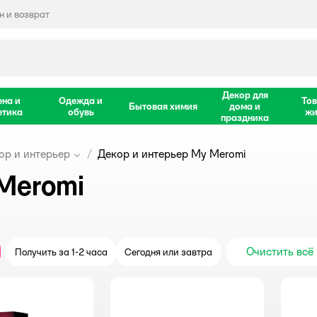
 и возврат
Декор для
ена и
Одежда и
Тов
Бытовая химия
дома и
етика
обувь
жи
праздника
ор и интерьер
Декор и интерьер My Meromi
Meromi
Очистить всё
Получить за 1-2 часа
Сегодня или завтра
крыть