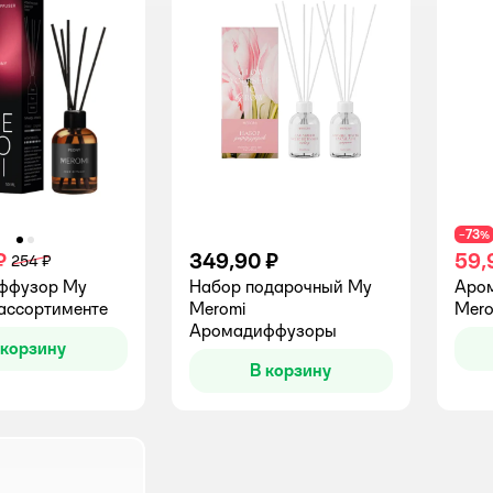
73
−
%
₽
349,90 ₽
59,
254 ₽
ффузор My
Набор подарочный My
Аро
 ассортименте
Meromi
Mero
Аромадиффузоры
 корзину
В корзину