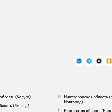
ВКонтакте
Telegram
Дзен
О
Н
область
(Калуга)
Нижегородская область
(
Новгород)
бласть
(Липецк)
Р
Ростовская область
(Рост