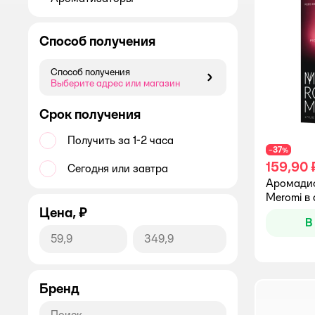
Способ получения
Способ получения
Способ получения
Выберите адрес или магазин
Срок получения
Получить за 1-2 часа
37
−
%
159,90 
Сегодня или завтра
Аромади
Meromi в
Цена, ₽
В
Бренд