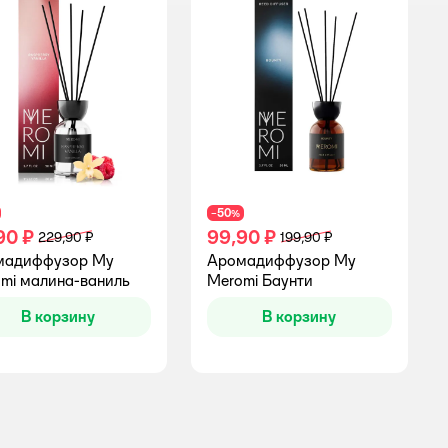
50
−
%
90 ₽
99,90 ₽
229,90 ₽
199,90 ₽
мадиффузор My
Аромадиффузор My
mi малина-ваниль
Meromi Баунти
В корзину
В корзину