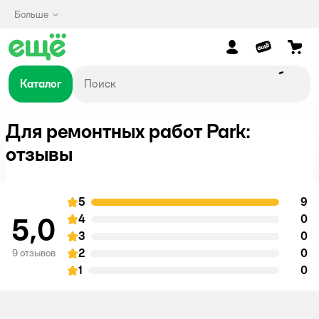
Больше
Каталог
Для ремонтных работ Park:
отзывы
5
9
о
оценка
5,0
4
0
о
оценка
3
0
о
оценка
2
0
о
9 отзывов
оценка
1
0
о
оценка