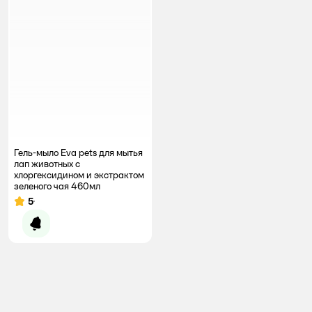
Гель-мыло Eva pets для мытья
лап животных с
хлоргексидином и экстрактом
зеленого чая 460мл
5
Рейтинг:
Уведомить о появлении