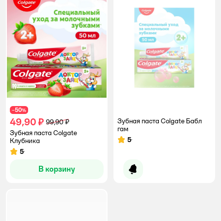
50
−
%
49,90 ₽
Зубная паста Colgate Бабл
99,90 ₽
гам
Зубная паста Colgate
5
Клубника
Рейтинг:
5
Рейтинг:
В корзину
Уведомить о появлении