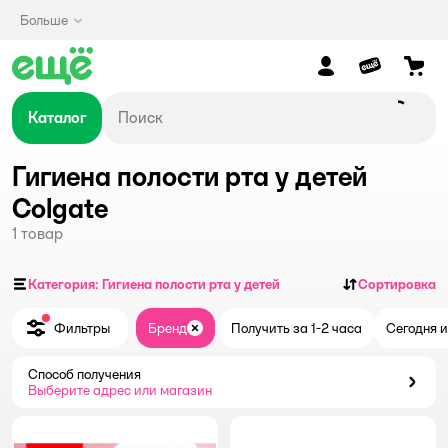
Больше
Каталог
Гигиена полости рта у детей
Colgate
1
товар
Категория: Гигиена полости рта у детей
Сортировка
Фильтры
Бренд
Получить за 1-2 часа
Сегодня и
Закрыть
Способ получения
Способ получения
Выберите адрес или магазин