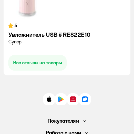
5
Увлажнитель USB ё RE822E10
Супер
Все отзывы на товары
App Store
Google Play
AppGallery
RuStore
Покупателям
Доставка и оплата
Работа с нами