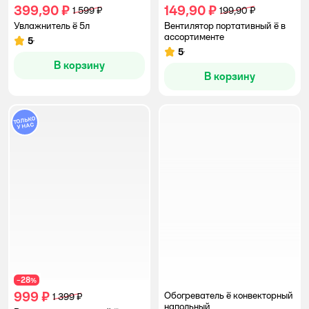
399,90 ₽
149,90 ₽
1 599 ₽
199,90 ₽
Увлажнитель ё 5л
Вентилятор портативный ё в
ассортименте
5
Рейтинг:
5
Рейтинг:
В корзину
В корзину
28
−
%
999 ₽
Обогреватель ё конвекторный
1 399 ₽
напольный