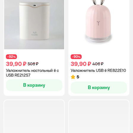
92
90
−
%
−
%
39,90 ₽
39,90 ₽
508 ₽
406 ₽
Увлажнитель настольный ё с
Увлажнитель USB ё RE822E10
USB RE212S7
5
Рейтинг:
В корзину
В корзину