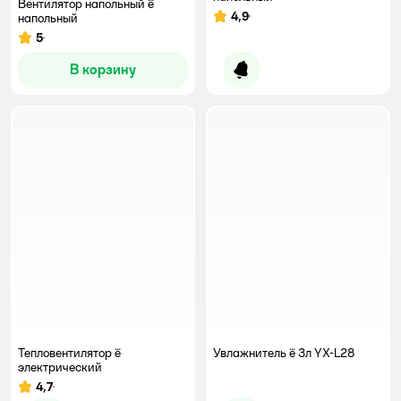
Вентилятор напольный ё
4,9
напольный
Рейтинг:
5
Рейтинг:
В корзину
Уведомить о появлении
Тепловентилятор ё
Увлажнитель ё 3л YX-L28
электрический
4,7
Рейтинг: