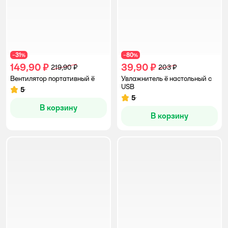
31
80
−
%
−
%
149,90 ₽
39,90 ₽
219,90 ₽
203 ₽
Вентилятор портативный ё
Увлажнитель ё настольный с
USB
5
Рейтинг:
5
Рейтинг:
В корзину
В корзину