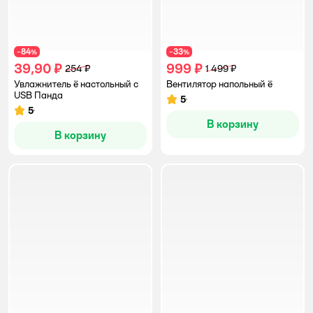
84
33
−
%
−
%
39,90 ₽
999 ₽
254 ₽
1 499 ₽
Увлажнитель ё настольный с
Вентилятор напольный ё
USB Панда
5
Рейтинг:
5
Рейтинг:
В корзину
В корзину