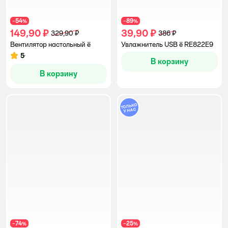
54
89
−
%
−
%
149,90 ₽
39,90 ₽
329,90 ₽
386 ₽
Вентилятор настольный ё
Увлажнитель USB ё RE822E9
5
Рейтинг:
В корзину
В корзину
74
25
−
%
−
%