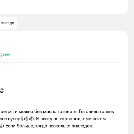
1 звезда
кухни
🤭
ается, и можно без масла готовить. Готовила голень
 вссе супер👍👍👍 И плиту со сковородками потом
 👍 Если больше, тогда несколько закладок.