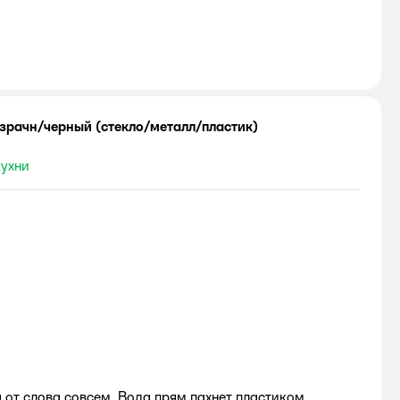
озрачн/черный (стекло/металл/пластик)
кухни
 от слова совсем. Вода прям пахнет пластиком.