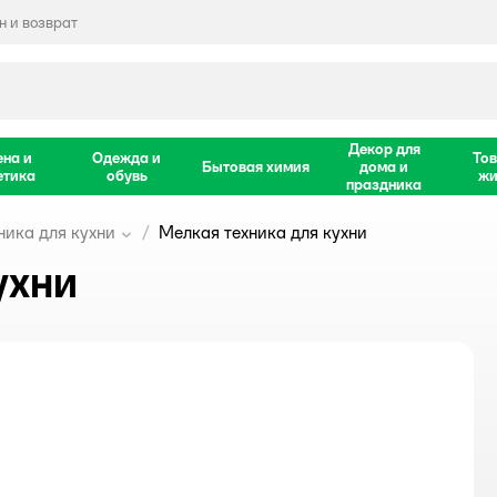
 и возврат
Декор для
ена и
Одежда и
Тов
Бытовая химия
дома и
етика
обувь
жи
праздника
ника для кухни
Мелкая техника для кухни
ухни