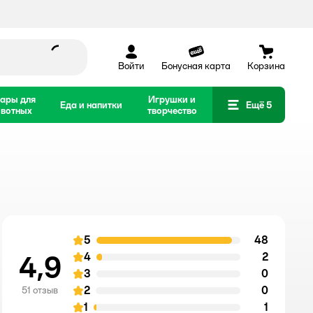
Войти
Бонусная карта
Корзина
ары для
Игрушки и
Еда и напитки
Ещё 5
вотных
творчество
5
48
отзыв
оценка
4,9
4
2
отзыв
оценка
3
0
отзыв
оценка
2
0
отзыв
51 отзыв
оценка
1
1
отзыв