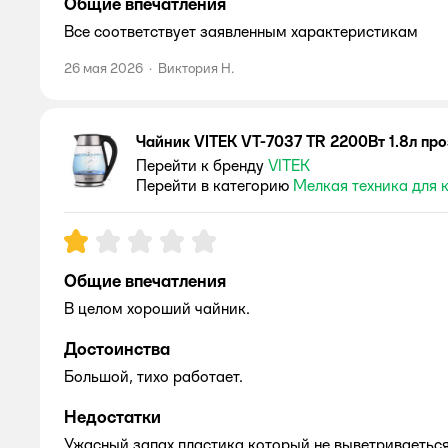
Общие впечатления
Все соответствует заявленным характеристикам
26 мая 2026
·
Виктория Н.
Чайник VITEK VT-7037 TR 2200Вт 1.8л пр
Перейти к бренду
VITEK
Перейти в категорию
Мелкая техника для 
Рейтинг:
1
Общие впечатления
В целом хороший чайник.
Достоинства
Большой, тихо работает.
Недостатки
Ужасный запах пластика который не выветриваеться