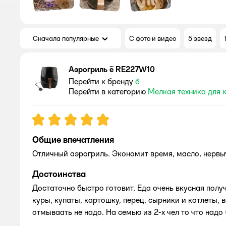
Сначала популярные
С фото и видео
5 звезд
Аэрогриль ё RE227W10
Перейти к бренду
ё
Перейти в категорию
Мелкая техника для 
Рейтинг:
5
Общие впечатления
Отличный аэрогриль. Экономит время, масло, нервы
Достоинства
Достаточно быстро готовит. Еда очень вкусная получ
куры, купаты, картошку, перец, сырники и котлеты,
отмываать не надо. На семью из 2-х чел то что надо