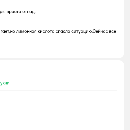
ры просто отпад.
огает,но лимонная кислота спасла ситуацию.Сейчас все
кухни