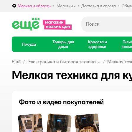
Москва и область
Магазины
Доставка и оплата
Обмен
Выбор адреса доставки.
Товары для
Красота и
Гиги
Посуда
дома
здоровье
косм
Ещё
Электроника и бытовая техника
Мелкая тех
Мелкая техника для к
Фото и видео покупателей