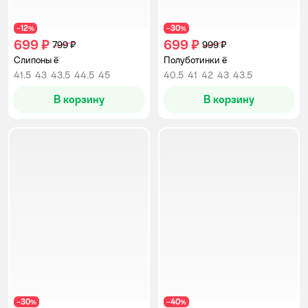
12
30
−
%
−
%
699 ₽
699 ₽
799 ₽
999 ₽
Слипоны ё
Полуботинки ё
41.5
43
43.5
44.5
45
40.5
41
42
43
43.5
В корзину
В корзину
30
40
−
%
−
%