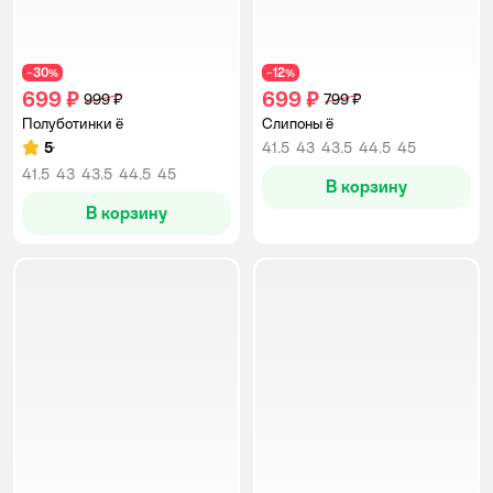
30
12
−
%
−
%
699 ₽
699 ₽
999 ₽
799 ₽
Полуботинки ё
Слипоны ё
5
41.5
43
43.5
44.5
45
Рейтинг:
41.5
43
43.5
44.5
45
В корзину
В корзину