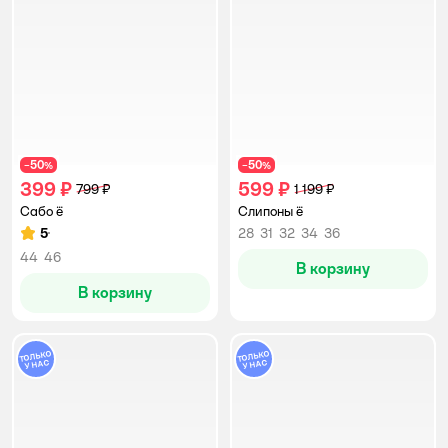
50
50
−
%
−
%
399 ₽
599 ₽
799 ₽
1 199 ₽
Сабо ё
Слипоны ё
5
28
31
32
34
36
Рейтинг:
44
46
В корзину
В корзину