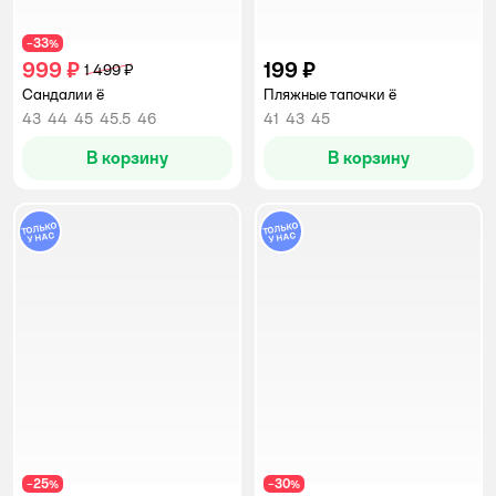
33
−
%
999 ₽
199 ₽
1 499 ₽
Сандалии ё
Пляжные тапочки ё
43
44
45
45.5
46
41
43
45
В корзину
В корзину
25
30
−
%
−
%