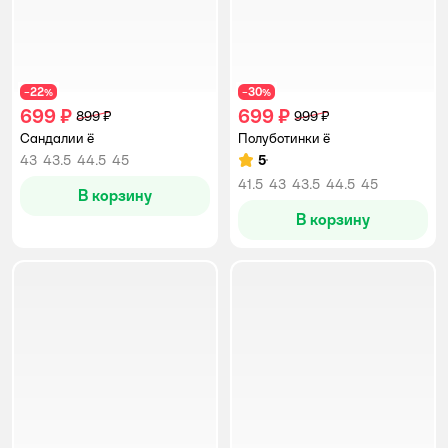
22
30
−
%
−
%
699 ₽
699 ₽
899 ₽
999 ₽
Сандалии ё
Полуботинки ё
43
43.5
44.5
45
5
Рейтинг:
41.5
43
43.5
44.5
45
В корзину
В корзину