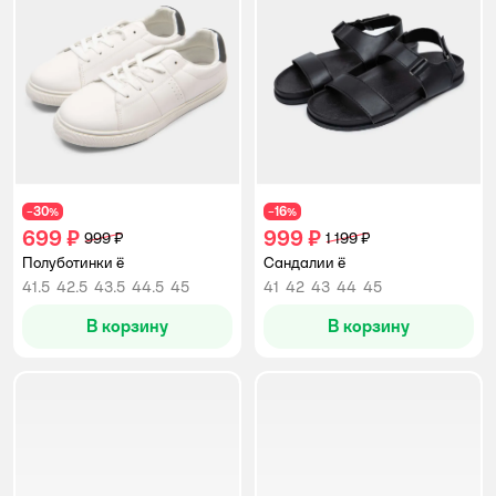
30
16
−
%
−
%
699 ₽
999 ₽
999 ₽
1 199 ₽
Полуботинки ё
Сандалии ё
41.5
42.5
43.5
44.5
45
41
42
43
44
45
В корзину
В корзину