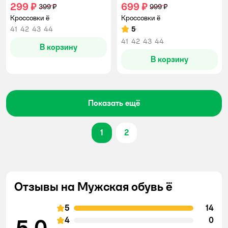
299 ₽
699 ₽
399 ₽
999 ₽
Кроссовки ё
Кроссовки ё
41
42
43
44
5
Рейтинг:
41
42
43
44
В корзину
В корзину
Показать ещё
1
2
Отзывы на Мужская обувь ё
5
14
5,0
4
0