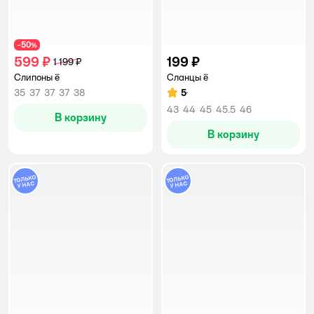
50
−
%
599 ₽
199 ₽
1 199 ₽
Слипоны ё
Сланцы ё
35
37
37
37
38
5
Рейтинг:
43
44
45
45.5
46
В корзину
В корзину