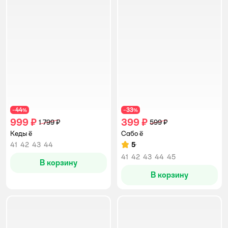
44
33
−
%
−
%
999 ₽
399 ₽
1 799 ₽
599 ₽
Кеды ё
Сабо ё
41
42
43
44
5
Рейтинг:
41
42
43
44
45
В корзину
В корзину