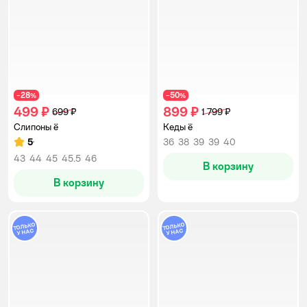
28
50
−
%
−
%
499 ₽
899 ₽
699 ₽
1 799 ₽
Слипоны ё
Кеды ё
5
36
38
39
39
40
Рейтинг:
43
44
45
45.5
46
В корзину
В корзину