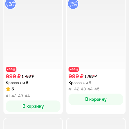
44
44
−
%
−
%
999 ₽
999 ₽
1 799 ₽
1 799 ₽
Кроссовки ё
Кроссовки ё
5
41
42
43
44
45
Рейтинг:
41
42
43
44
В корзину
В корзину