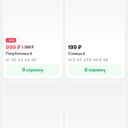
44
−
%
999 ₽
199 ₽
1 799 ₽
Полуботинки ё
Сланцы ё
41
42
43
44
45
41.5
43
43.5
44.5
45
В корзину
В корзину