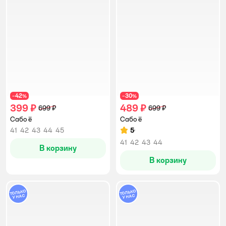
42
30
−
%
−
%
399 ₽
489 ₽
699 ₽
699 ₽
Сабо ё
Сабо ё
41
42
43
44
45
5
Рейтинг:
41
42
43
44
В корзину
В корзину