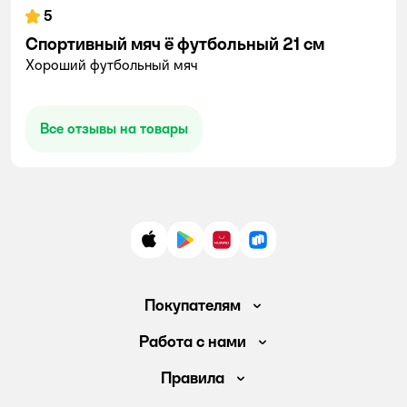
5
Спортивный мяч ё футбольный 21 см
Хороший футбольный мяч
Все отзывы на товары
App Store
Google Play
AppGallery
RuStore
Покупателям
Доставка и оплата
Работа с нами
Обмен и возврат товара
Вакансии
Правила
Промокоды
Аренда помещений