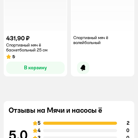
431,90 ₽
Спортивный мяч ё
волейбольный
Спортивный мяч ё
баскетбольный 25 см
5
Рейтинг:
В корзину
Уведомить о появлении
Отзывы на Мячи и насосы ё
5
2
5,0
4
0
3
0