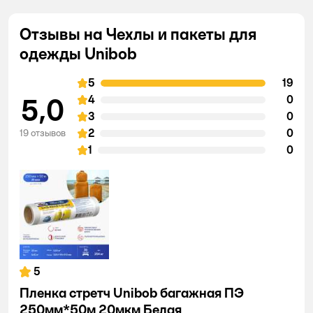
Отзывы на Чехлы и пакеты для
одежды Unibob
5
19
5,0
4
0
3
0
2
0
19 отзывов
1
0
5
Пленка стретч Unibob багажная ПЭ
250мм*50м 20мкм Белая