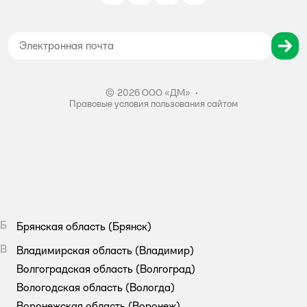
Политика использования файлов cookie
Карта сайта
Согласие на обработку персональных данных
Правила бонусной программы
Правила акции – Скидка 10% пенсионерам
© 2026 ООО «ДМ»
•
Правовые условия пользования сайтом
Б
Брянская область
(Брянск)
В
Владимирская область
(Владимир)
Волгоградская область
(Волгоград)
Вологодская область
(Вологда)
Воронежская область
(Воронеж)