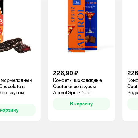
226,90 ₽
226
 мармеладный
Конфеты шоколадные
Кон
 Chocolate в
Couturier со вкусом
Cout
 со вкусом
Aperol Spritz 105г
Водк
В корзину
 корзину