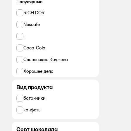
Популярные
RICH DOR
Nescafe
.
Coca-Cola
Славянские Кружева
Хорошее дело
ВкусноСок
Вид продукта
Норма жизни
батончики
Московская кофейня на паяхъ
конфеты
BabyFox
Сорт шоколада