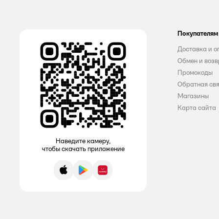
BAKER HOUSE
Покупателям
Barilla
Доставка и о
Barista Line
Обмен и возв
Промокоды
BERNLEY
Обратная св
Big Bon
Магазины
Карта сайта
Bionova
BLOCKBUSTER
Наведите камеру,
чтобы скачать приложение
Bombbar
Bon Time
App Store
Google Play
AppGallery
Bonjour
BORHILL