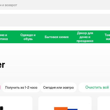
 и возврат
Декор для
ена и
Одежда и
Тов
Бытовая химия
дома и
етика
обувь
жи
праздника
er
Очистить всё
Получить за 1-2 часа
Сегодня или завтра
крыть