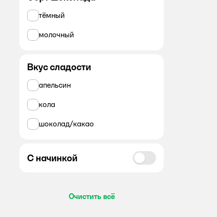
Все
тёмный
Couturier
молочный
Adrenaline
Akbar
Вкус сладости
Almador
апельсин
Alpen Gold
кола
Ambassador
шоколад/какао
AMOS
Aqua Vitamin
С начинкой
Astoria
Aziano
Очистить всё
BabyFox