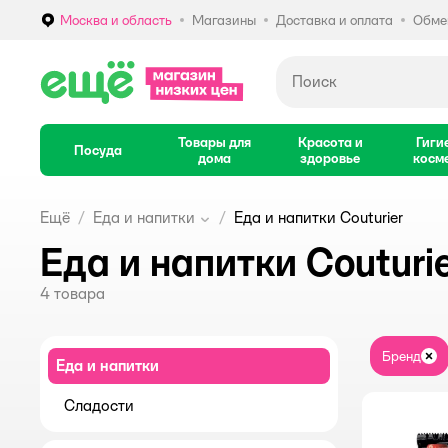
Москва и область
Магазины
Доставка и оплата
Обмен
Выбор адреса доставки.
Товары для
Красота и
Гиги
Посуда
дома
здоровье
косм
Ещё
Еда и напитки
Еда и напитки Couturier
Еда и напитки Couturi
4
товара
Бренд
За
Еда и напитки
Сладости