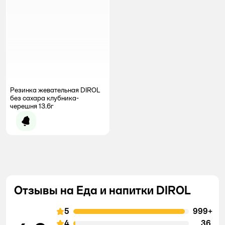
Резинка жевательная DIROL
без сахара клубника-
черешня 13.6г
Уведомить о появлении
Отзывы на Еда и напитки DIROL
5
999+
4
36