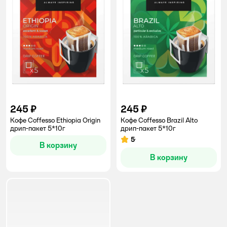
245 ₽
245 ₽
Кофе Coffesso Ethiopia Origin
Кофе Coffesso Brazil Alto
дрип-пакет 5*10г
дрип-пакет 5*10г
5
Рейтинг:
В корзину
В корзину