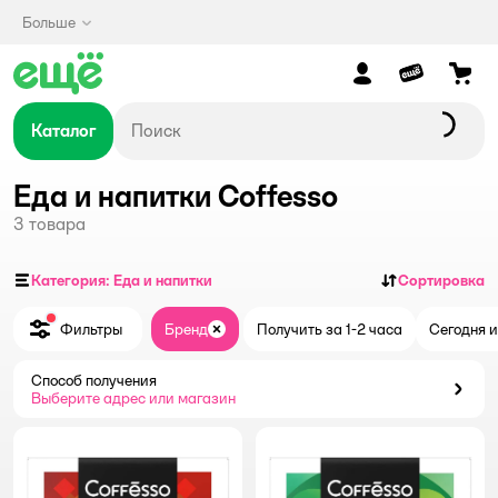
Больше
Каталог
Еда и напитки Coffesso
3
товара
Категория: Еда и напитки
Сортировка
Фильтры
Бренд
Получить за 1-2 часа
Сегодня и
Закрыть
Способ получения
Способ получения
Выберите адрес или магазин