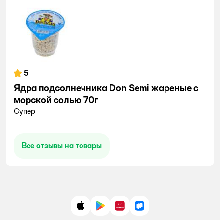
5
Ядра подсолнечника Don Semi жареные с
морской солью 70г
Супер
Все отзывы на товары
App Store
Google Play
AppGallery
RuStore