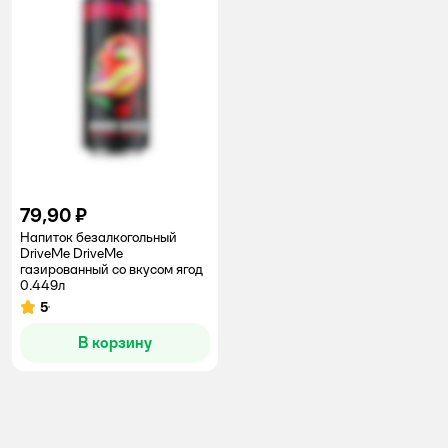
79,90 ₽
Напиток безалкогольный
DriveMe DriveMe
газированный со вкусом ягод
0.449л
5
Рейтинг:
В корзину