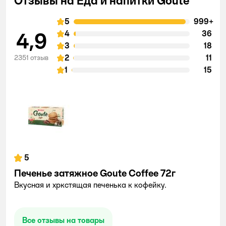
Отзывы на Еда и напитки Goute
5
999+
4,9
4
36
3
18
2
11
2351 отзыв
1
15
5
Печенье затяжное Goute Coffee 72г
Вкусная и хркстящая печенька к кофейку.
Все отзывы на товары