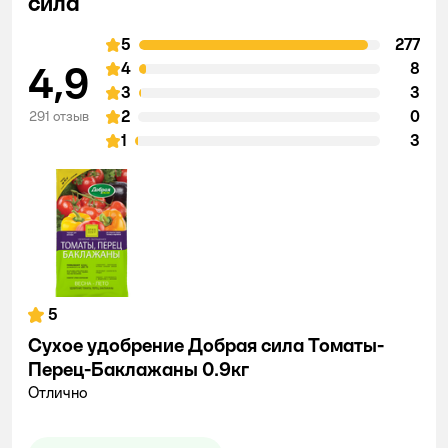
сила
5
277
4,9
4
8
3
3
2
0
291 отзыв
1
3
5
Сухое удобрение Добрая сила Томаты-
Перец-Баклажаны 0.9кг
Отлично