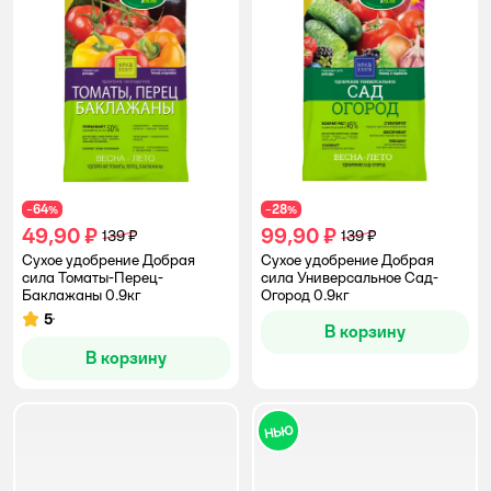
64
28
−
%
−
%
49,90 ₽
99,90 ₽
139 ₽
139 ₽
Сухое удобрение Добрая
Сухое удобрение Добрая
сила Томаты-Перец-
сила Универсальное Сад-
Баклажаны 0.9кг
Огород 0.9кг
5
Рейтинг:
В корзину
В корзину