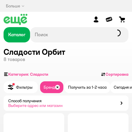
Больше
Каталог
Сладости Орбит
8
товаров
Категория: Сладости
Сортировка
Фильтры
Бренд
Получить за 1-2 часа
Сегодня и
Закрыть
Способ получения
Способ получения
Выберите адрес или магазин