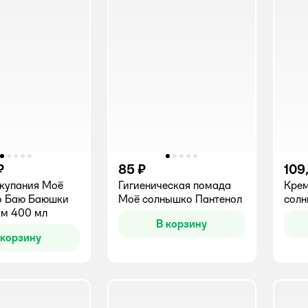
₽
85 ₽
109
 купания Моё
Гигиеническая помада
Крем
о Баю Баюшки
Моё солнышко Пантенол
солн
ом 400 мл
В корзину
 корзину