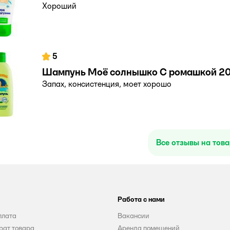
Хороший
5
Шампунь Моё солнышко С ромашкой 20
Запах, консистенция, моет хорошо
Все отзывы на тов
Работа с нами
плата
Вакансии
рат товара
Аренда помещений