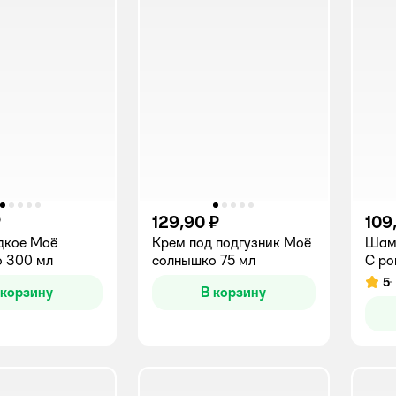
₽
129,90 ₽
109
дкое Моё
Крем под подгузник Моё
Шам
 300 мл
солнышко 75 мл
С ро
5
Рейт
 корзину
В корзину