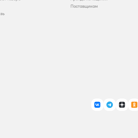
Поставщикам
язь
ВКонтакте
Telegram
Дзен
О