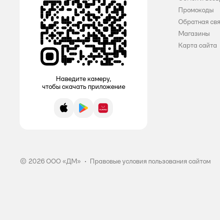
Промокоды
Обратная св
Магазины
Карта сайта
Наведите камеру,
чтобы скачать приложение
App Store
Google Play
AppGallery
© 2026 ООО «ДМ»
•
Правовые условия пользования сайтом