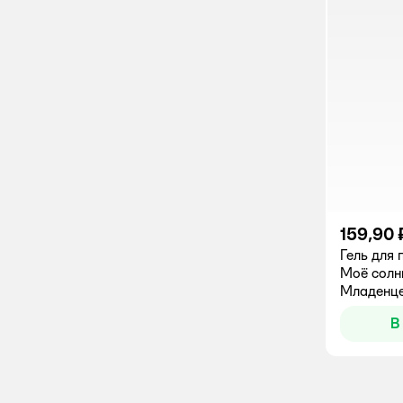
159,90 
Гель для
Моё солн
Младенце
В