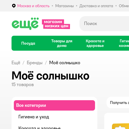
Москва и область
Магазины
Доставка и оплата
Обмен
Выбор адреса доставки.
Товары для
Красота и
Гиги
Посуда
дома
здоровье
косм
Ещё
Бренды
Моё солнышко
Моё солнышко
15
товаров
Получить з
Все категории
Гигиена и уход
Красота и здоровье