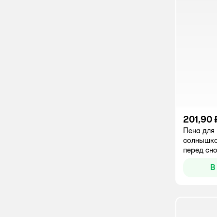
201,90 
Пена для
солнышк
перед сн
В