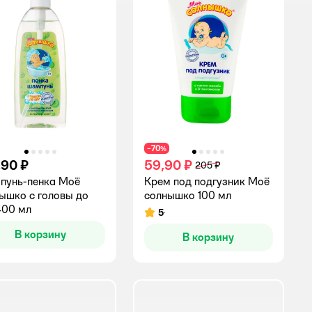
70
−
%
,90 ₽
59,90 ₽
205 ₽
пунь-пенка Моё
Крем под подгузник Моё
ышко с головы до
солнышко 100 мл
400 мл
5
Рейтинг:
В корзину
В корзину