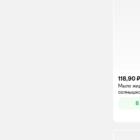
118,90 
Мыло жи
солнышко
В