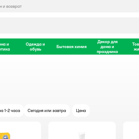
 и возврат
Декор для
ена и
Одежда и
Тов
Бытовая химия
дома и
етика
обувь
жи
праздника
а 1-2 часа
Сегодня или завтра
Цена