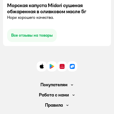
Морская капуста Midori сушеная
обжаренная в оливковом масле 5г
Нори хорошего качества.
Все отзывы на товары
App Store
Google Play
AppGallery
RuStore
Покупателям
Доставка и оплата
Работа с нами
Обмен и возврат товара
Вакансии
Правила
Промокоды
Аренда помещений