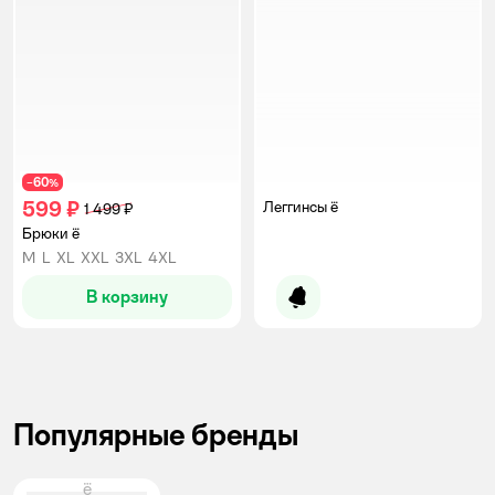
60
−
%
599 ₽
Леггинсы ё
1 499 ₽
Брюки ё
M
L
XL
XXL
3XL
4XL
В корзину
Уведомить о появлении
Популярные бренды
ё