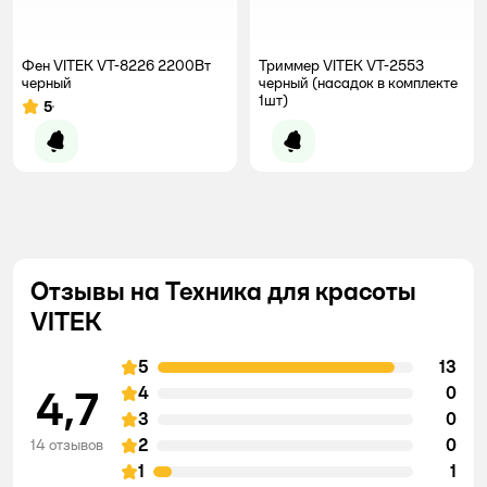
Фен VITEK VT-8226 2200Вт
Триммер VITEK VT-2553
черный
черный (насадок в комплекте
1шт)
5
Рейтинг:
Уведомить о появлении
Уведомить о появлении
Отзывы на Техника для красоты
VITEK
5
13
4,7
4
0
3
0
2
0
14 отзывов
1
1