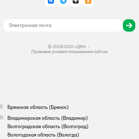
ВКонтакте
Telegram
Дзен
Одноклассники
Политика использования файлов cookie
Карта сайта
Согласие на обработку персональных данных
Правила бонусной программы
Правила акции – Скидка 10% пенсионерам
© 2026 ООО «ДМ»
•
Правовые условия пользования сайтом
Б
Брянская область
(Брянск)
В
Владимирская область
(Владимир)
Волгоградская область
(Волгоград)
Вологодская область
(Вологда)