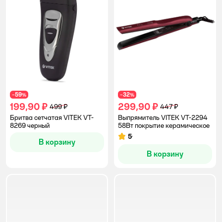
59
32
−
%
−
%
199,90 ₽
299,90 ₽
499 ₽
447 ₽
Бритва сетчатая VITEK VT-
Выпрямитель VITEK VT-2294
8269 черный
58Вт покрытие керамическое
5
Рейтинг:
В корзину
В корзину