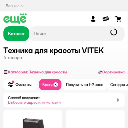
Больше
Каталог
Техника для красоты VITEK
4
товара
Категория: Техника для красоты
Сортировка
Фильтры
Бренд
Получить за 1-2 часа
Сегодня и
Закрыть
Способ получения
Способ получения
Выберите адрес или магазин