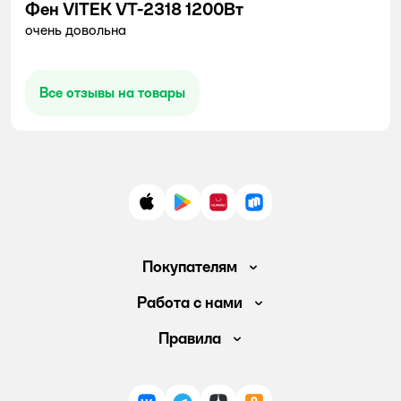
Фен VITEK VT-2318 1200Вт
очень довольна
Все отзывы на товары
App Store
Google Play
AppGallery
RuStore
Покупателям
Доставка и оплата
Работа с нами
Обмен и возврат товара
Вакансии
Правила
Промокоды
Аренда помещений
Правила продажи
Обратная связь
Поставщикам
Политика конфиденциальности
Магазины