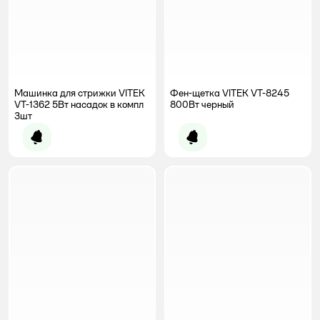
Машинка для стрижки VITEK
Фен-щетка VITEK VT-8245
VT-1362 5Вт насадок в компл
800Вт черный
3шт
Уведомить о появлении
Уведомить о появлении