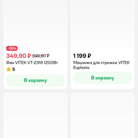
50
−
%
349,90 ₽
1 199 ₽
699,90 ₽
Фен VITEK VT-2318 1200Вт
Машинка для стрижки VITEK
Euphoria
5
Рейтинг:
В корзину
В корзину