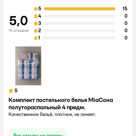
5
15
5,0
4
0
3
0
2
0
15 отзывов
1
0
5
Комплект постельного белья MiaСона
полутораспальный 4 предм.
Качественное бельё, плотное, не линяет.
Все отзывы на товары