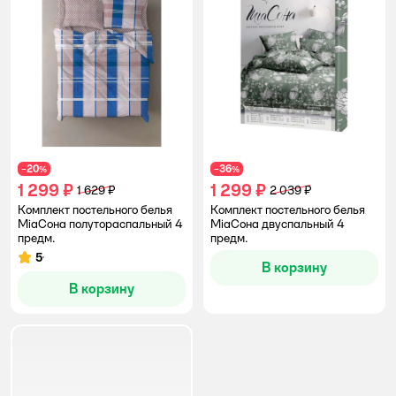
20
36
−
%
−
%
1 299 ₽
1 299 ₽
1 629 ₽
2 039 ₽
Комплект постельного белья
Комплект постельного белья
MiaСона полутораспальный 4
MiaСона двуспальный 4
предм.
предм.
5
Рейтинг:
В корзину
В корзину