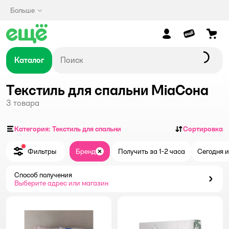
Больше
Каталог
Текстиль для спальни MiaСона
3
товара
Категория: Текстиль для спальни
Сортировка
Фильтры
Бренд
Получить за 1-2 часа
Сегодня и
Закрыть
Способ получения
Способ получения
Выберите адрес или магазин