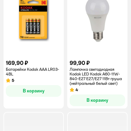
169,90 ₽
99,90 ₽
Батарейки Kodak ААА LR03-
Лампочка светодиодная
4BL
Kodak LED Kodak A60-11W-
840-E27 E27/Е27 11Вт груша
5
Рейтинг:
(нейтральный белый свет)
4
В корзину
Рейтинг:
В корзину