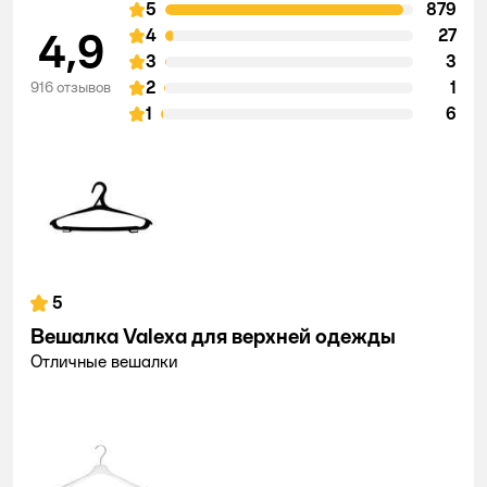
5
879
4,9
4
27
3
3
2
1
916 отзывов
1
6
5
Вешалка Valexa для верхней одежды
Отличные вешалки