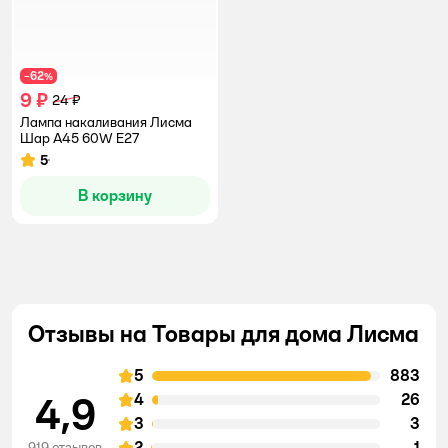
62
−
%
9 ₽
24 ₽
Лампа накаливания Лисма
Шар А45 60W E27
5
Рейтинг:
В корзину
Отзывы на Товары для дома Лисма
5
883
4,9
4
26
3
3
2
1
919 отзывов