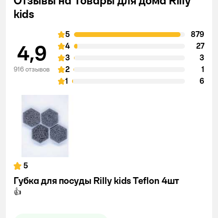
Отзывы на Товары для дома Rilly
kids
5
879
4,9
4
27
3
3
2
1
916 отзывов
1
6
5
Губка для посуды Rilly kids Teflon 4шт
👍