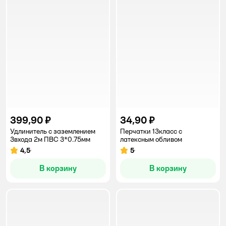
399,90 ₽
34,90 ₽
Удлинитель с заземлением
Перчатки 13класс с
3входа 2м ПВС 3*0.75мм
латексным обливом
4,5
5
Рейтинг:
Рейтинг:
В корзину
В корзину