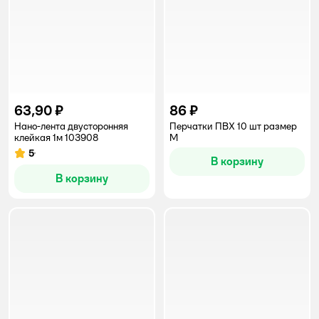
63,90 ₽
86 ₽
Нано-лента двусторонняя
Перчатки ПВХ 10 шт размер
клейкая 1м 103908
М
5
Рейтинг:
В корзину
В корзину