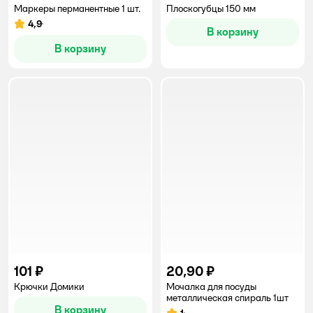
Маркеры перманентные 1 шт.
Плоскогубцы 150 мм
4,9
Рейтинг:
В корзину
В корзину
101 ₽
20,90 ₽
Крючки Домики
Мочалка для посуды
металлическая спираль 1шт
В корзину