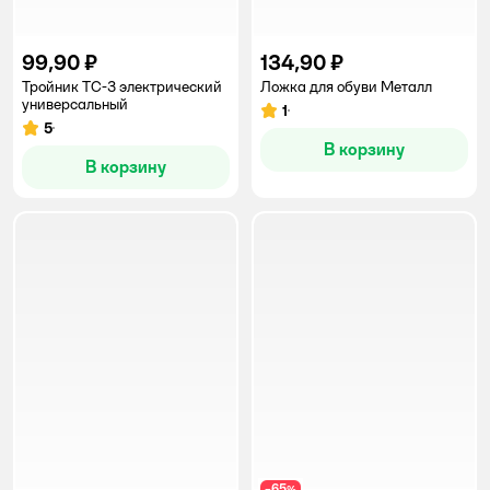
99,90 ₽
134,90 ₽
Тройник ТС-3 электрический
Ложка для обуви Металл
универсальный
1
Рейтинг:
5
Рейтинг:
В корзину
В корзину
65
−
%