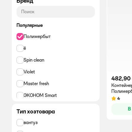
Бренд
Популярные
Полимербыт
ё
Spin clean
Violet
482,90
Master fresh
Контейне
Полимерб
ЭКОНОМ Smart
4
Рейтинг:
Альтернатива
В
Тип хозтовара
АВМ/AVM
вантуз
Рыжий кот