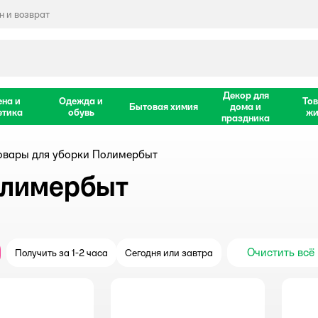
 и возврат
Декор для
ена и
Одежда и
Тов
Бытовая химия
дома и
етика
обувь
жи
праздника
овары для уборки Полимербыт
олимербыт
Очистить всё
Получить за 1-2 часа
Сегодня или завтра
крыть