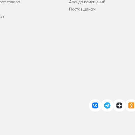
рат товара
Аренда помещений
Поставщикам
язь
ВКонтакте
Telegram
Дзен
О