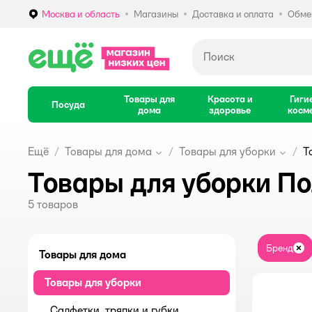
Москва и область
Магазины
Доставка и оплата
Обмен
Выбор адреса доставки.
Товары для
Красота и
Гиги
Посуда
дома
здоровье
косм
Ещё
Товары для дома
Товары для уборки
Т
Товары для уборки П
5
товаров
Бренд
За
Товары для дома
Товары для уборки
Салфетки, тряпки и губки