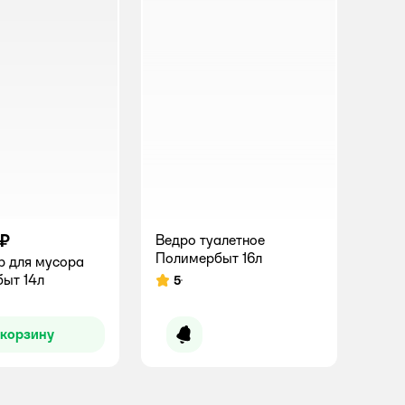
 ₽
Ведро туалетное
Полимербыт 16л
р для мусора
ыт 14л
5
Рейтинг:
 корзину
Уведомить о появлении