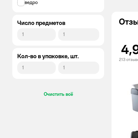
ведро
IDEA
Отзы
Число предметов
Все
Полимербыт
4,
bicotex
Кол-во в упаковке, шт.
213 отзыв
Big City Life
BONUS
colombina
Очистить всё
Econova
Goodesta
HomeQueen
Homver