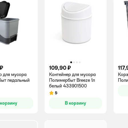
 ₽
109,90 ₽
117,
р для мусора
Контейнер для мусора
Корз
ыт педальный
Полимербыт Breeze 1л
Поли
белый 433901500
5
Рейтинг:
 корзину
В корзину