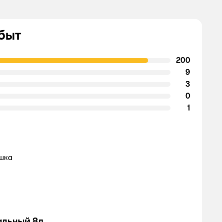
быт
200
9
3
0
1
ышка
альный 8л