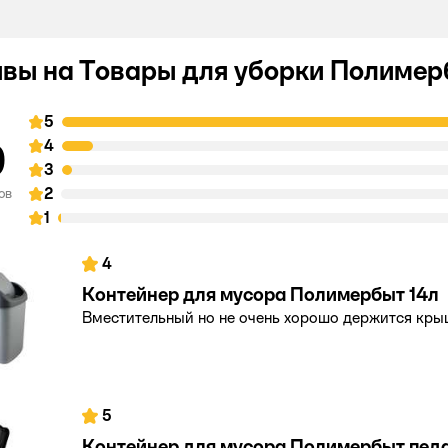
вы на Товары для уборки Полимер
5
9
4
3
2
ов
1
4
Контейнер для мусора Полимербыт 14л
Вместительный но не очень хорошо держится кр
5
Контейнер для мусора Полимербыт пед