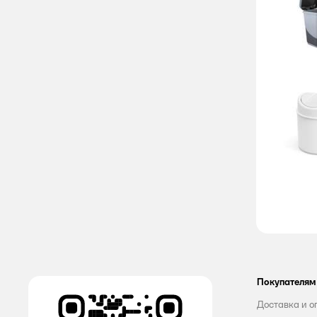
House Lux
IDEA
Master fresh
Opti Clean
Parlo
PREMIAL
Profit
Rilly kids
Spin clean
TURBOmag
Покупателям
Доставка и о
VILINA