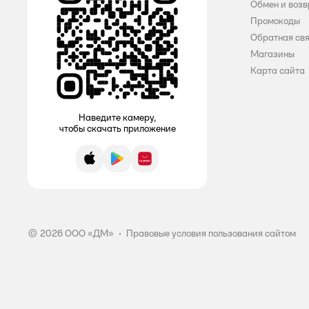
Обмен и возв
Violet
Промокоды
Обратная св
WELMA
Магазины
Карта сайта
Авангард
АВМ/AVM
Наведите камеру,
Альтернатива
чтобы скачать приложение
Архимед
App Store
Google Play
AppGallery
ё
Клуб комфорта
© 2026 ООО «ДМ»
•
Правовые условия пользования сайтом
Мультидом
Рыжий кот
УНИКА ПЛАСТ