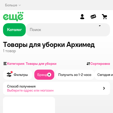
Больше
Каталог
Товары для уборки Архимед
1
товар
Категория: Товары для уборки
Сортировка
Фильтры
Бренд
Получить за 1-2 часа
Сегодня и
Закрыть
Способ получения
Способ получения
Выберите адрес или магазин