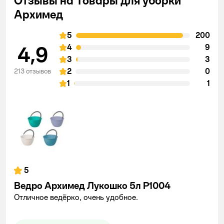
Отзывы на Товары для уборки
Архимед
5
200
4,9
4
9
3
3
2
0
213 отзывов
1
1
5
Ведро Архимед Лукошко 5л Р1004
Отличное ведёрко, очень удобное.