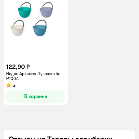
122,90 ₽
Ведро Архимед Лукошко 5л
Р1004
5
Рейтинг:
В корзину