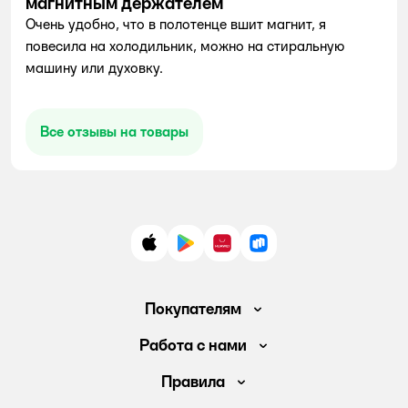
магнитным держателем
Очень удобно, что в полотенце вшит магнит, я
повесила на холодильник, можно на стиральную
машину или духовку.
Все отзывы на товары
App Store
Google Play
AppGallery
RuStore
Покупателям
Доставка и оплата
Работа с нами
Обмен и возврат товара
Вакансии
Правила
Промокоды
Аренда помещений