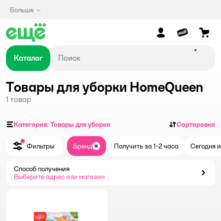
Больше
Каталог
Товары для уборки HomeQueen
1
товар
Категория: Товары для уборки
Сортировка
Фильтры
Бренд
Получить за 1-2 часа
Сегодня и
Закрыть
Способ получения
Способ получения
Выберите адрес или магазин