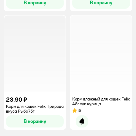
В корзину
В корзину
23,90 ₽
Корм влажный для кошек Felix
48г суп курица
Корм для кошек Felix Природа
5
вкуса Рыба75г
Рейтинг:
В корзину
Уведомить о появлении