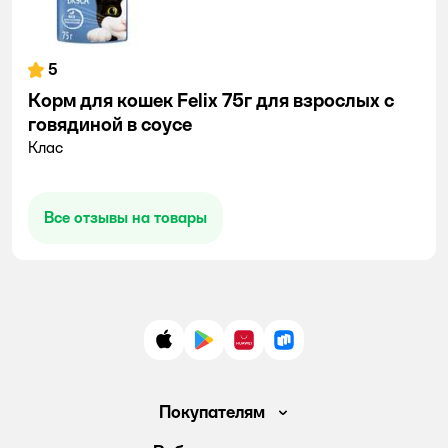
5
Корм для кошек Felix 75г для взрослых с
говядиной в соусе
Клас
Все отзывы на товары
App Store
Google Play
AppGallery
RuStore
Покупателям
Доставка и оплата