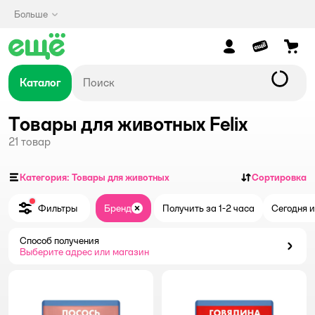
Больше
Каталог
Товары для животных Felix
21
товар
Категория: Товары для животных
Сортировка
Фильтры
Бренд
Получить за 1-2 часа
Сегодня и
Закрыть
Способ получения
Способ получения
Выберите адрес или магазин