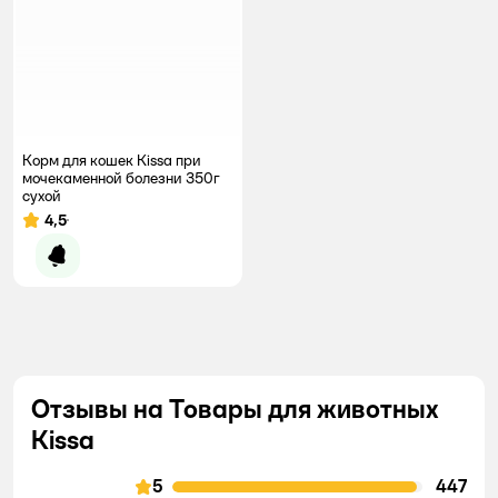
Корм для кошек Kissa при
мочекаменной болезни 350г
сухой
4,5
Рейтинг:
Уведомить о появлении
Отзывы на Товары для животных
Kissa
5
447