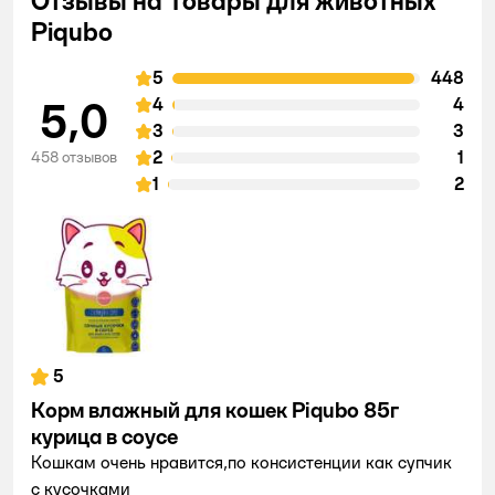
Отзывы на Товары для животных
Piqubo
5
448
5,0
4
4
3
3
2
1
458 отзывов
1
2
5
Корм влажный для кошек Piqubo 85г
курица в соусе
Кошкам очень нравится,по консистенции как супчик
с кусочками