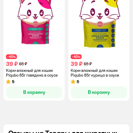
40
40
−
%
−
%
39 ₽
39 ₽
65 ₽
65 ₽
Корм влажный для кошек
Корм влажный для кошек
Piqubo 85г говядина в соусе
Piqubo 85г курица в соусе
5
5
Рейтинг:
Рейтинг:
В корзину
В корзину