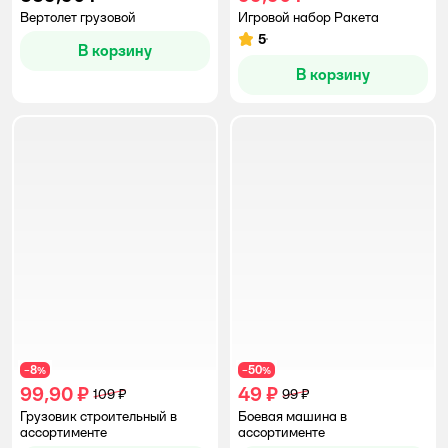
Вертолет грузовой
Игровой набор Ракета
5
Рейтинг:
В корзину
В корзину
8
50
−
%
−
%
99,90 ₽
49 ₽
109 ₽
99 ₽
Грузовик строительный в
Боевая машина в
ассортименте
ассортименте