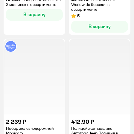
3 машинок в ассортименте
Worldwide базовая в
ассортименте
В корзину
5
Рейтинг:
В корзину
2 239 ₽
412,90 ₽
Набор железнодорожный
Полицейская машина
Mobicaro
Автоград Jeep Полиция в