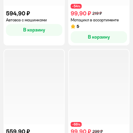
54
−
%
594,90 ₽
99,90 ₽
219 ₽
Автовоз с машинками
Мотоцикл в ассортименте
5
Рейтинг:
В корзину
В корзину
66
−
%
559,90 ₽
99,90 ₽
299 ₽