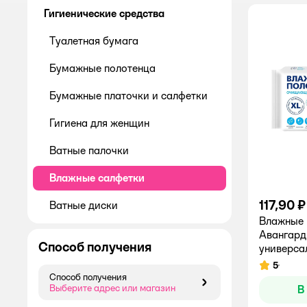
Гигиенические средства
Туалетная бумага
Бумажные полотенца
Бумажные платочки и салфетки
Гигиена для женщин
Ватные палочки
Влажные салфетки
117,90 ₽
Ватные диски
Влажные 
Авангар
Способ получения
универса
5
Рейтинг:
Способ получения
Способ получения
Выберите адрес или магазин
В