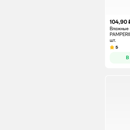
104,90 
Влажные 
PAMPERI
шт.
5
Рейтинг:
В