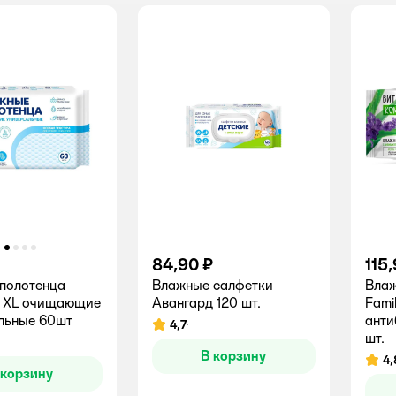
84,90 ₽
115
полотенца
Влажные салфетки
Вла
д XL очищающие
Авангард 120 шт.
Fami
льные 60шт
анти
4,7
Рейтинг:
шт.
В корзину
4,
Рейт
 корзину