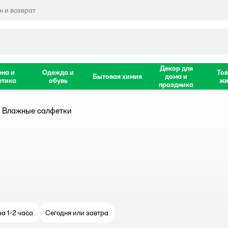
 и возврат
Декор для
ена и
Одежда и
Тов
Бытовая химия
дома и
етика
обувь
жи
праздника
Влажные салфетки
а 1-2 часа
Сегодня или завтра