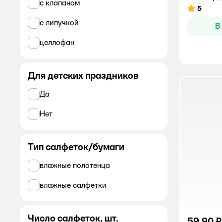
с клапаном
FRESHLAND
5
Рейтинг:
с липучкой
В
PAMPERINO
целлофан
Pampers
Papia
Для детских праздников
PREMIAL
Да
SALFETI
Нет
Silwerhof
Тип салфеток/бумаги
TopGear
WATASHI
влажные полотенца
White Whale
влажные салфетки
Авангард
Число салфеток, шт.
59,90 ₽