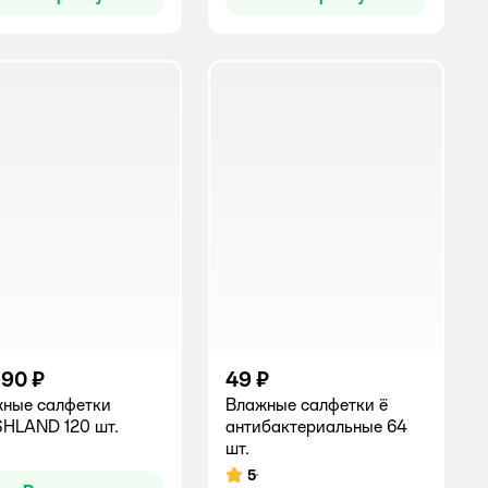
,90 ₽
49 ₽
ные салфетки
Влажные салфетки ё
HLAND 120 шт.
антибактериальные 64
шт.
инг:
5
Рейтинг: