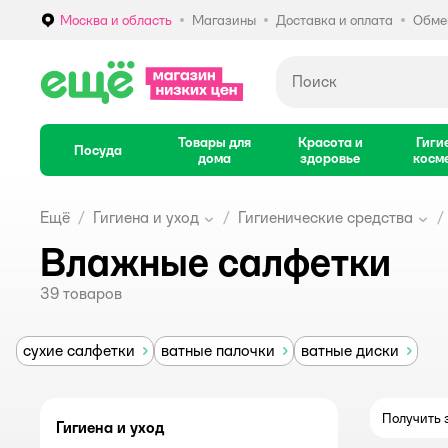
Москва и область
Магазины
Доставка и оплата
Обмен
Выбор адреса доставки.
Товары для
Красота и
Гиги
Посуда
дома
здоровье
косм
Ещё
Гигиена и уход
Гигиенические средства
Влажные салфетки
39
товаров
сухие салфетки
ватные палочки
ватные диски
Получить з
Гигиена и уход