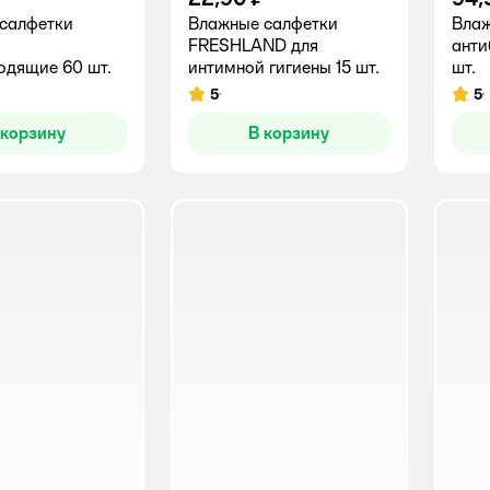
салфетки
Влажные салфетки
Влаж
FRESHLAND для
анти
одящие 60 шт.
интимной гигиены 15 шт.
шт.
5
5
Рейтинг:
Рейт
 корзину
В корзину