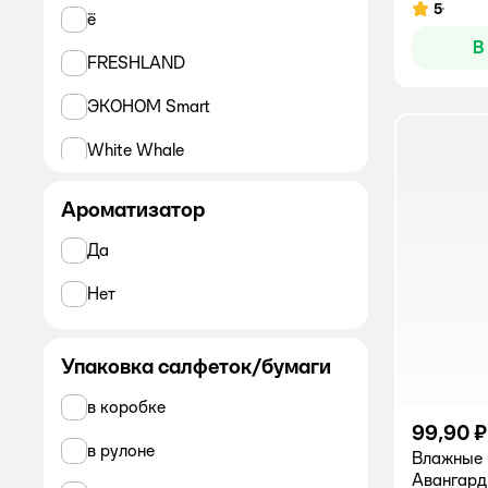
5
Рейтинг:
ё
В
FRESHLAND
ЭКОНОМ Smart
White Whale
AURA Family
Ароматизатор
PAMPERINO
Да
TopGear
Нет
Я Самая
Упаковка салфеток/бумаги
Все
в коробке
AURA
99,90 ₽
в рулоне
Влажные 
AURA Family
Авангард