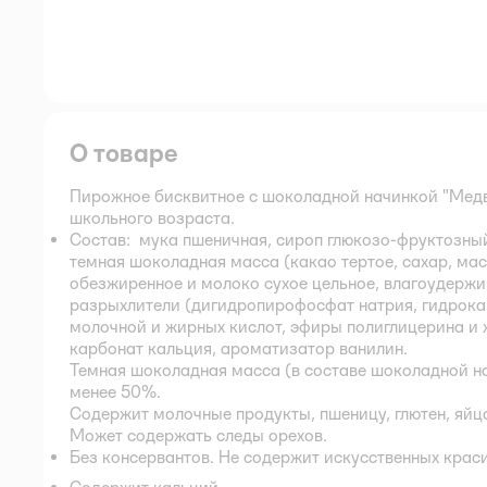
О товаре
Пирожное бисквитное с шоколадной начинкой "Медв
школьного возраста.
Cостав: мука пшеничная, сироп глюкозо-фруктозный,
темная шоколадная масса (какао тертое, сахар, мас
обезжиренное и молоко сухое цельное, влагоудержи
разрыхлители (дигидропирофосфат натрия, гидрока
молочной и жирных кислот, эфиры полиглицерина и ж
карбонат кальция, ароматизатор ванилин.
Темная шоколадная масса (в составе шоколадной на
менее 50%.
Содержит молочные продукты, пшеницу, глютен, яйца
Может содержать следы орехов.
Без консервантов. Не содержит искусственных крас