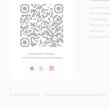
Доставка и о
Обмен и возв
Промокоды
Обратная св
Магазины
Карта сайта
Наведите камеру,
чтобы скачать приложение
App Store
Google Play
AppGallery
© 2026 ООО «ДМ»
•
Правовые условия пользования сайтом