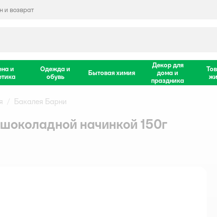
 и возврат
Декор для
ена и
Одежда и
Тов
Бытовая химия
дома и
етика
обувь
жи
праздника
я
Бакалея Барни
шоколадной начинкой 150г