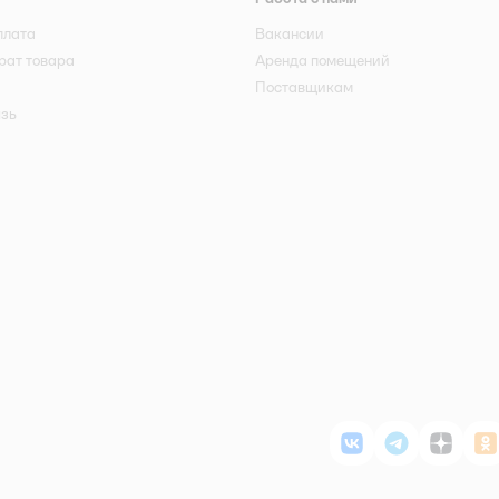
плата
Вакансии
рат товара
Аренда помещений
Поставщикам
язь
ВКонтакте
Telegram
Дзен
О