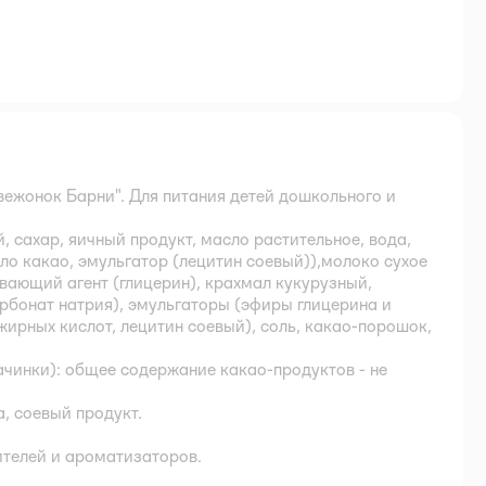
ежонок Барни". Для питания детей дошкольного и
 сахар, яичный продукт, масло растительное, вода,
ло какао, эмульгатор (лецитин соевый)),молоко сухое
вающий агент (глицерин), крахмал кукурузный,
рбонат натрия), эмульгаторы (эфиры глицерина и
ирных кислот, лецитин соевый), соль, какао-порошок,
чинки): общее содержание какао-продуктов - не
, соевый продукт.
ителей и ароматизаторов.