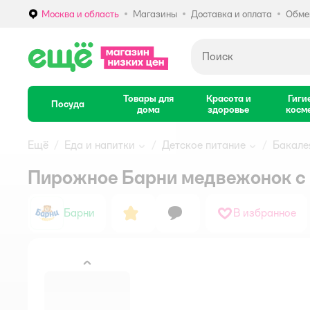
Москва и область
Магазины
Доставка и оплата
Обмен
Выбор адреса доставки.
Товары для
Красота и
Гиги
Посуда
дома
здоровье
косм
Ещё
Еда и напитки
Детское питание
Бакале
Пирожное Барни медвежонок с 
Барни
В избранное
назад