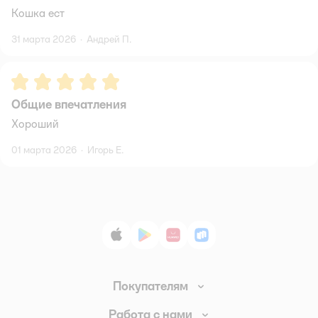
Кошка ест
31 марта 2026
·
Андрей П.
Рейтинг:
5
Общие впечатления
Хороший
01 марта 2026
·
Игорь Е.
App Store
Google Play
AppGallery
RuStore
Покупателям
Доставка и оплата
Работа с нами