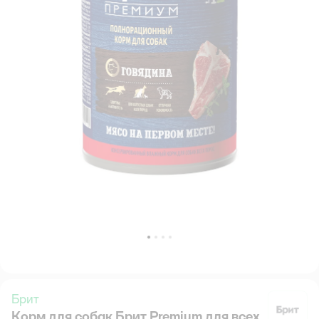
Брит
Корм для собак Брит Premium для всех
Б