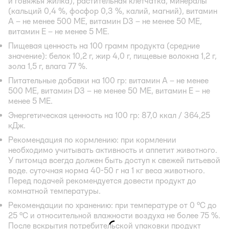
и говяжья жилка), растительная клетчатка, минералы
(кальций 0,4 %, фосфор 0,3 %, калий, магний), витамин
А – не менее 500 МЕ, витамин D3 – не менее 50 ME,
витамин Е – не менее 5 МЕ.
Пищевая ценность на 100 грамм продукта (средние
значение): белок 10,2 г, жир 4,0 г, пищевые волокна 1,2 г,
зола 1,5 г, влага 77 %.
Питательные добавки на 100 гр: витамин А – не менее
500 МЕ, витамин D3 – не менее 50 ME, витамин Е – не
менее 5 МЕ.
Энергетическая ценность на 100 гр: 87,0 ккал / 364,25
кДж.
Рекомендация по кормлению: при кормлении
необходимо учитывать активность и аппетит животного.
У питомца всегда должен быть доступ к свежей питьевой
воде. суточная норма 40-50 г на 1 кг веса животного.
Перед подачей рекомендуется довести продукт до
комнатной температуры.
Рекомендации по хранению: при температуре от 0 °С до
25 °С и относительной влажности воздуха не более 75 %.
После вскрытия потребительской упаковки продукт