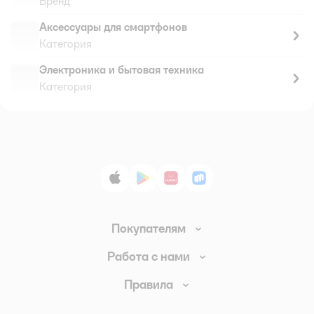
Бренд
Аксессуары для смартфонов
Категория
Электроника и бытовая техника
Категория
App Store
Google Play
AppGallery
RuStore
Покупателям
Доставка и оплата
Работа с нами
Обмен и возврат товара
Вакансии
Правила
Промокоды
Аренда помещений
Правила продажи
Обратная связь