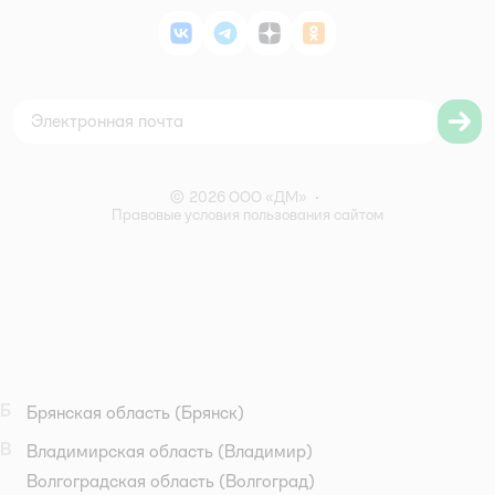
Поставщикам
Политика конфиденциальности
Магазины
ВКонтакте
Telegram
Дзен
Одноклассники
Политика использования файлов cookie
Карта сайта
Согласие на обработку персональных данных
Правила бонусной программы
Правила акции – Скидка 10% пенсионерам
© 2026 ООО «ДМ»
•
Правовые условия пользования сайтом
Б
Брянская область
(Брянск)
В
Владимирская область
(Владимир)
Волгоградская область
(Волгоград)