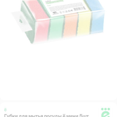
ё
Губки для мытья посуды ё мини 5шт
ё