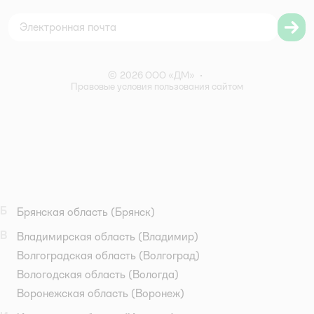
Согласие на обработку персональных данных
Правила бонусной программы
Правила акции – Скидка 10% пенсионерам
© 2026 ООО «ДМ»
•
Правовые условия пользования сайтом
Б
Брянская область
(Брянск)
В
Владимирская область
(Владимир)
Волгоградская область
(Волгоград)
Вологодская область
(Вологда)
Воронежская область
(Воронеж)