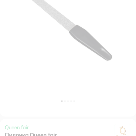
Queen fair
Пилочка Queen fair
Qu