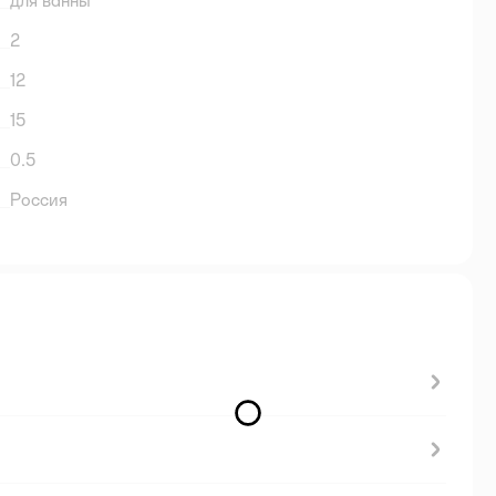
для ванны
2
12
15
0.5
Россия