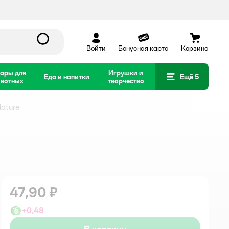
Войти
Бонусная карта
Корзина
ары для
Игрушки и
Еда и напитки
Ещё 5
вотных
творчество
ature
47,90 ₽
+
0,48