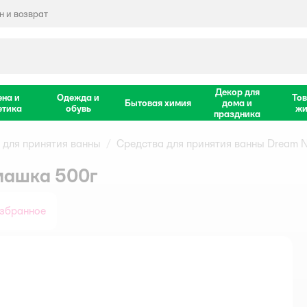
 и возврат
Декор для
ена и
Одежда и
Тов
Бытовая химия
дома и
етика
обувь
жи
праздника
 для принятия ванны
Средства для принятия ванны Dream N
омашка 500г
избранное