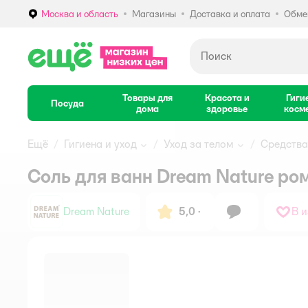
Москва и область
Магазины
Доставка и оплата
Обмен
Выбор адреса доставки.
Товары для
Красота и
Гиги
Посуда
дома
здоровье
косм
Ещё
Гигиена и уход
Уход за телом
Средства
Соль для ванн Dream Nature р
Dream Nature
5,0
·
В 