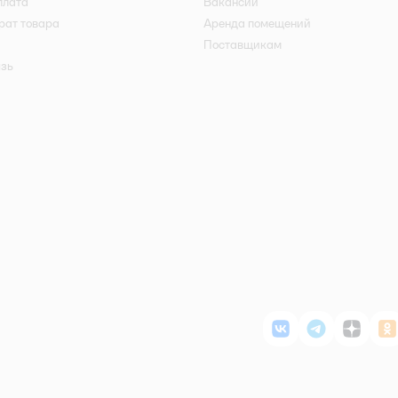
плата
Вакансии
рат товара
Аренда помещений
Поставщикам
язь
ВКонтакте
Telegram
Дзен
О