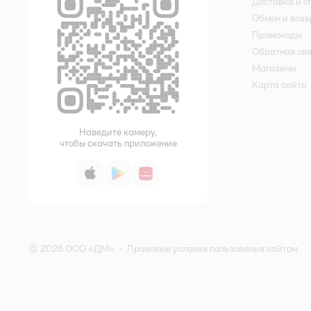
Доставка и о
Обмен и возв
Промокоды
Обратная св
Магазины
Карта сайта
Наведите камеру,
чтобы скачать приложение
App Store
Google Play
AppGallery
© 2026 ООО «ДМ»
•
Правовые условия пользования сайтом