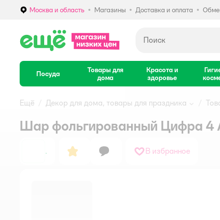
Москва и область
Магазины
Доставка и оплата
Обмен
Выбор адреса доставки.
Товары для
Красота и
Гиги
Посуда
дома
здоровье
косм
Ещё
Декор для дома, товары для праздника
Тов
Шар фольгированный Цифра 4
.
В избранное