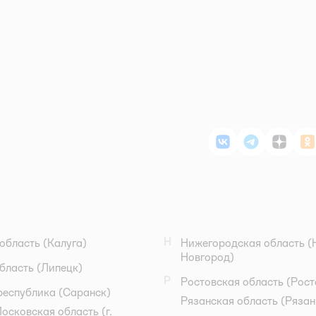
ВКонтакте
Telegram
Дзен
О
Н
область
(Калуга)
Нижегородская область
(
Новгород)
бласть
(Липецк)
Р
Ростовская область
(Рост
республика
(Саранск)
Рязанская область
(Рязан
осковская область
(г.