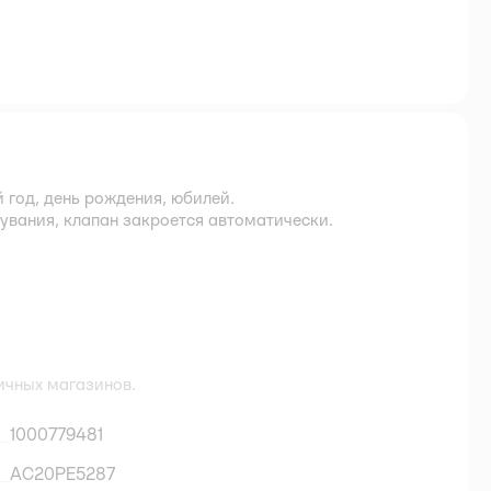
 год, день рождения, юбилей.
дувания, клапан закроется автоматически.
ичных магазинов.
1000779481
AC20PE5287