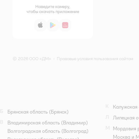
Наведите камеру,
чтобы скачать приложение
App Store
Google Play
AppGallery
© 2026 ООО «ДМ»
•
Правовые условия пользования сайтом
К
Калужская 
Б
Брянская область
(Брянск)
Л
Липецкая о
В
Владимирская область
(Владимир)
М
Мордовия 
Волгоградская область
(Волгоград)
Москва и М