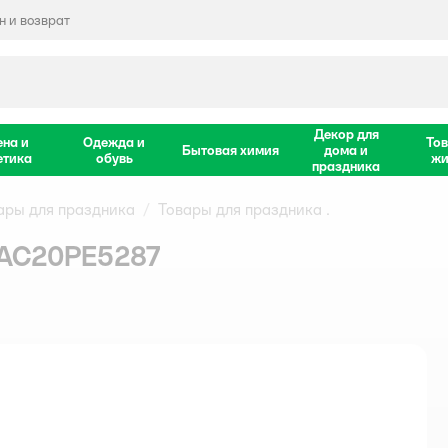
 и возврат
Декор для
ена и
Одежда и
Тов
Бытовая химия
дома и
етика
обувь
жи
праздника
ары для праздника
Товары для праздника .
 AC20PE5287