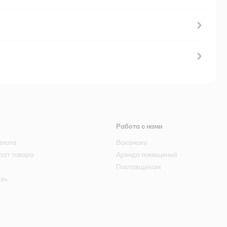
Работа с нами
плата
Вакансии
рат товара
Аренда помещений
Поставщикам
язь