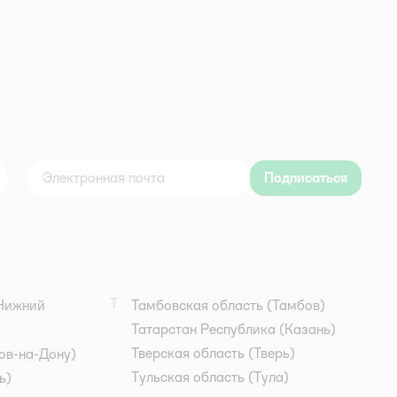
Подписаться
дноклассники
Т
Нижний
Тамбовская область
(Тамбов)
Татарстан Республика
(Казань)
Тверская область
(Тверь)
ов-на-Дону)
Тульская область
(Тула)
ь)