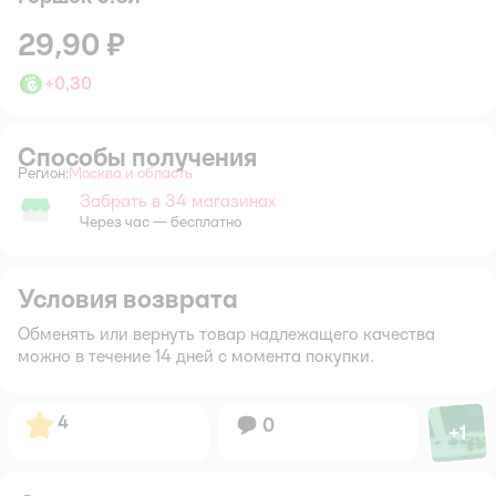
29,90 ₽
+
0,30
Способы получения
Регион:
Москва и область
Выбор адреса доставки.
Забрать в 34 магазинах
Забрать в магазине
Через час — бесплатно
Условия возврата
Обменять или вернуть товар надлежащего качества
можно в течение 14 дней с момента покупки.
Фото по
Рейтинг:
4
Вопросов:
0
+
1
Откры