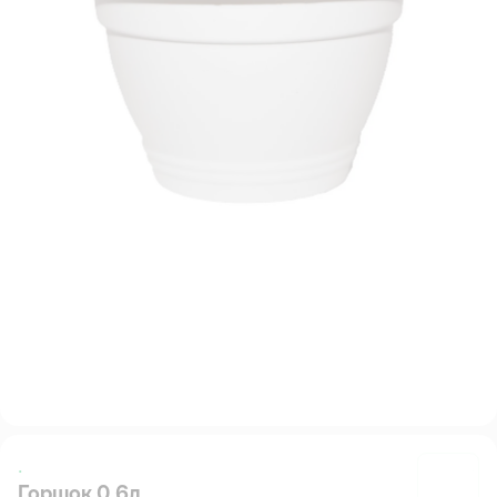
.
Горшок 0.6л
.