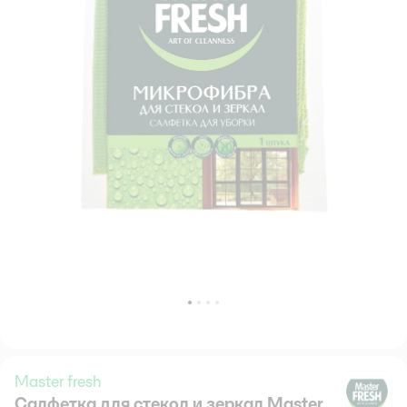
Master fresh
Салфетка для стекол и зеркал Master
Ma