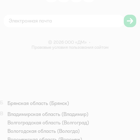
Политика использования файлов cookie
Карта сайта
Согласие на обработку персональных данных
Правила бонусной программы
Правила акции – Скидка 10% пенсионерам
© 2026 ООО «ДМ»
•
Правовые условия пользования сайтом
Б
Брянская область
(Брянск)
В
Владимирская область
(Владимир)
Волгоградская область
(Волгоград)
Вологодская область
(Вологда)
Воронежская область
(Воронеж)