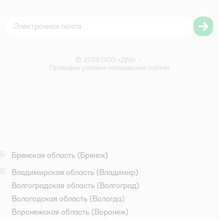
Согласие на обработку персональных данных
Правила бонусной программы
Правила акции – Скидка 10% пенсионерам
© 2026 ООО «ДМ»
•
Правовые условия пользования сайтом
Б
Брянская область
(Брянск)
В
Владимирская область
(Владимир)
Волгоградская область
(Волгоград)
Вологодская область
(Вологда)
Воронежская область
(Воронеж)