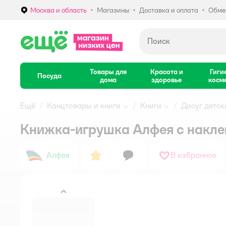
Москва и область
Магазины
Доставка и оплата
Обмен
Выбор адреса доставки.
Товары для
Красота и
Гиги
Посуда
дома
здоровье
косм
Ещё
Канцтовары и книги
Книги
Досуг детск
Книжка-игрушка Алфея с накле
Алфея
В избранное
назад