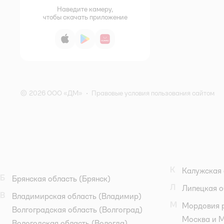
Наведите камеру,
чтобы скачать приложение
App Store
Google Play
AppGallery
© 2026 ООО «ДМ»
•
Правовые условия пользования сайтом
К
Калужская 
Б
Брянская область
(Брянск)
Л
Липецкая о
В
Владимирская область
(Владимир)
М
Мордовия 
Волгоградская область
(Волгоград)
Москва и М
Вологодская область
(Вологда)