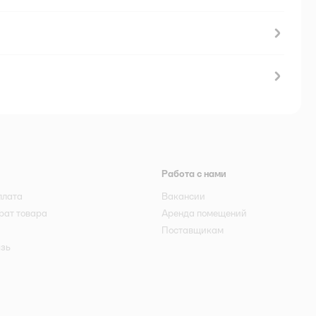
Работа с нами
плата
Вакансии
рат товара
Аренда помещений
Поставщикам
язь