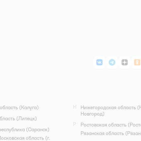
ВКонтакте
Telegram
Дзен
О
Н
область
(Калуга)
Нижегородская область
(
Новгород)
бласть
(Липецк)
Р
Ростовская область
(Рост
республика
(Саранск)
Рязанская область
(Рязан
осковская область
(г.