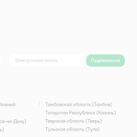
Подписаться
дноклассники
Т
Нижний
Тамбовская область
(Тамбов)
Татарстан Республика
(Казань)
Тверская область
(Тверь)
ов-на-Дону)
Тульская область
(Тула)
ь)