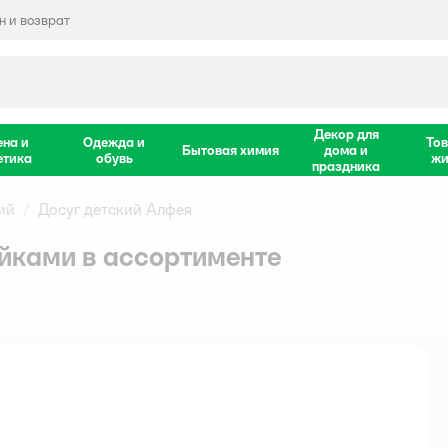
 и возврат
Декор для
ена и
Одежда и
Тов
Бытовая химия
дома и
етика
обувь
жи
праздника
ий
Досуг детский Алфея
йками в ассортименте